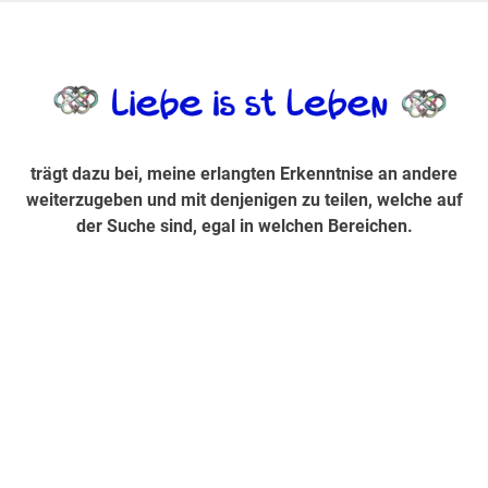
Zum
Inhalt
trägt dazu bei, diese mir erlangte Erkenntnis an andere
LiebeIsstLe
springen
weiterzugeben und mit denjenigen zu teilen, welche auf der
Suche sind, egal in welchen Bereichen.
trägt dazu bei, meine erlangten Erkenntnise an andere
weiterzugeben und mit denjenigen zu teilen, welche auf
der Suche sind, egal in welchen Bereichen.