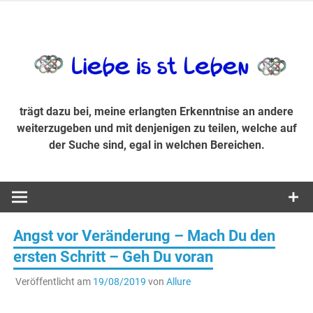
Zum
Inhalt
trägt dazu bei, diese mir erlangte Erkenntnis an andere
LiebeIsstLe
springen
weiterzugeben und mit denjenigen zu teilen, welche auf der
Suche sind, egal in welchen Bereichen.
trägt dazu bei, meine erlangten Erkenntnise an andere
weiterzugeben und mit denjenigen zu teilen, welche auf
der Suche sind, egal in welchen Bereichen.
Angst vor Veränderung – Mach Du den
ersten Schritt – Geh Du voran
Veröffentlicht am
19/08/2019
von
Allure