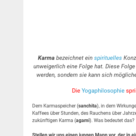
Karma
bezeichnet ein
spirituelles
Konze
unweigerlich eine Folge hat. Diese Fol
werden, sondern sie kann sich mögliche
Die
Yogaphilosophie
spri
Dem Karmaspeicher (
sanchita
), in dem Wirkung
Kaffees über Stunden, des Rauchens über Jahrz
zukünftigen Karma (
agami
). Was bedeutet das?
Stellen wir uns einen jungen Mann vor, der in ei