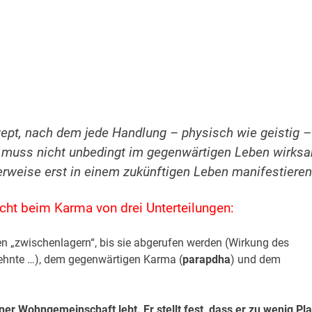
pt, nach dem jede Handlung – physisch wie geistig –
ge muss nicht unbedingt im gegenwärtigen Leben wirks
rweise erst in einem zukünftigen Leben manifestieren
cht beim Karma von drei Unterteilungen:
en „zwischenlagern“, bis sie abgerufen werden (Wirkung des
ehnte …), dem gegenwärtigen Karma (
parapdha
) und dem
ner Wohngemeinschaft lebt. Er stellt fest, dass er zu wenig Pla