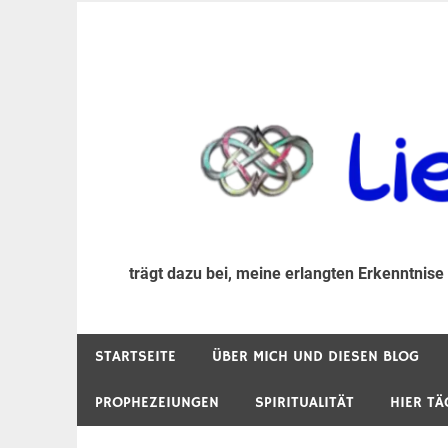
Zum
Inhalt
trägt dazu bei, diese mir erlangte Erkenntnis an
LiebeIsstLeben
springen
trägt dazu bei, meine erlangten Erkenntnise
STARTSEITE
ÜBER MICH UND DIESEN BLOG
PROPHEZEIUNGEN
SPIRITUALITÄT
HIER TÄ