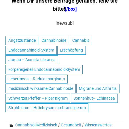
Wenn Dir unsere Beiträge gefallen, teile sie
bitte!
[/box]
[newsub]
Angstzustände
Cannabinoide
Cannabis
Endocannabinoid-System
Erschöpfung
Jambú – Acmella oleracea
körpereigenes Endocannabinoid-System
Lebermoos – Radula marginata
medizinisch wirksame Cannabinoide
Migräne und Arthritis
Schwarzer Pfeffer – Piper nigrum
Sonnenhut– Echinacea
Strohblume – Helichrysum umbraculigerum
Cannabisöl Medizinisch
/
Gesundheit
/
Wissenswertes