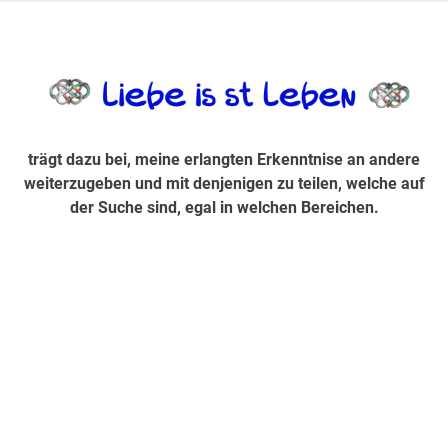
Zum
Inhalt
trägt dazu bei, diese mir erlangte Erkenntnis an andere
LiebeIsstLe
springen
weiterzugeben und mit denjenigen zu teilen, welche auf der
Suche sind, egal in welchen Bereichen.
trägt dazu bei, meine erlangten Erkenntnise an andere
weiterzugeben und mit denjenigen zu teilen, welche auf
der Suche sind, egal in welchen Bereichen.