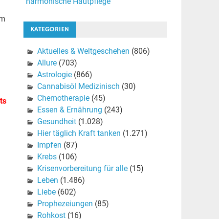
harmonische Hautpflege
em
KATEGORIEN
Aktuelles & Weltgeschehen
(806)
Allure
(703)
Astrologie
(866)
Cannabisöl Medizinisch
(30)
Chemotherapie
(45)
ts
Essen & Ernährung
(243)
Gesundheit
(1.028)
Hier täglich Kraft tanken
(1.271)
Impfen
(87)
Krebs
(106)
Krisenvorbereitung für alle
(15)
Leben
(1.486)
Liebe
(602)
Prophezeiungen
(85)
Rohkost
(16)