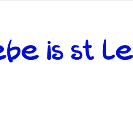
 andere weiterzugeben und mit denjenigen zu teilen, welche auf d