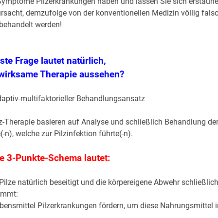
 Symptome Pilzerkrankungen haben und lassen Sie sich erstaune
ursacht, demzufolge von der konventionellen Medizin völlig fals
behandelt werden!
ste Frage lautet natürlich,
e wirksame Therapie aussehen?
daptiv-multifaktorieller Behandlungsansatz
lz-Therapie basieren auf Analyse und schließlich Behandlung de
-n), welche zur Pilzinfektion führte(-n).
e 3-Punkte-Schema lautet:
ilze natürlich beseitigt und die körpereigene Abwehr schließlic
kommt:
ebensmittel Pilzerkrankungen fördern, um diese Nahrungsmittel i