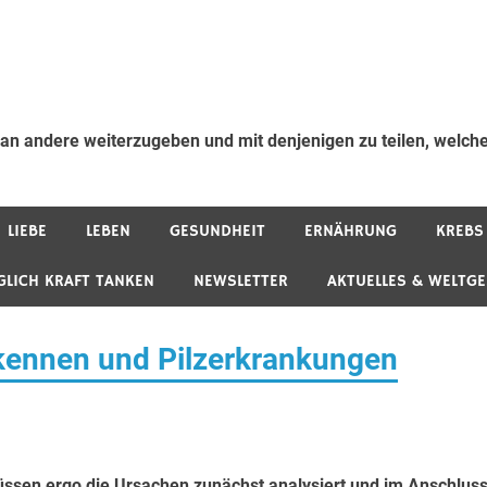
 an andere weiterzugeben und mit denjenigen zu teilen, welche
LIEBE
LEBEN
GESUNDHEIT
ERNÄHRUNG
KREBS
GLICH KRAFT TANKEN
NEWSLETTER
AKTUELLES & WELTG
rkennen und Pilzerkrankungen
üssen ergo die Ursachen zunächst analysiert und im Anschlus