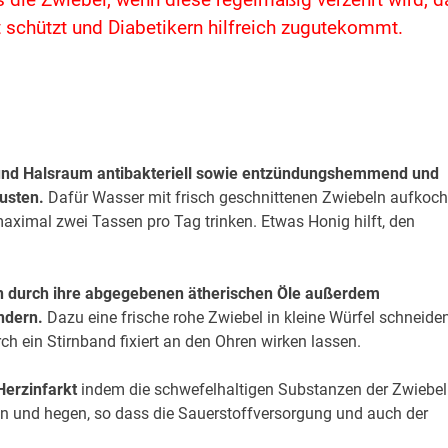
 die Zwiebel, wenn diese regelmäßig verzehrt wird, d
t schützt und Diabetikern hilfreich zugutekommt.
 und Halsraum
antibakteriell sowie entzündungshemmend und
usten.
Dafür Wasser mit frisch geschnittenen Zwiebeln aufkoc
ximal zwei Tassen pro Tag trinken. Etwas Honig hilft, den
n durch ihre abgegebenen ätherischen Öle außerdem
ndern.
Dazu eine frische rohe Zwiebel in kleine Würfel schneiden
h ein Stirnband fixiert an den Ohren wirken lassen.
Herzinfarkt
indem die schwefelhaltigen Substanzen der Zwiebe
en und hegen, so dass die Sauerstoffversorgung und auch der