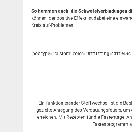
So hemmen auch die Schwefelverbindungen die
können. der positive Effekt ist dabei eine einw
Kreislauf-Problemen.
.
[box type=“custom“ color=“#ffffff“ bg=“#ff9494
Entgiftu
des Kör
Ein funktionierender Stoffwechsel ist die Ba
gezielte Anregung des Verdauungsfeuers, um e
erreichen. Mit Rezepten für die Fastentage, A
Fastenprogramm al