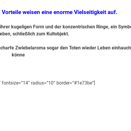
Vorteile weisen eine enorme Vielseitigkeit auf.
ihrer kugeligen Form und der konzentrischen Ringe, ein Symb
eben, schließlich zum Kultobjekt.
 scharfe Zwiebelaroma sogar den Toten wieder Leben einhauc
könne
″ fontsize=“14″ radius=“10″ border=“#1e73be“]
re Kraft in Lebensmitteln.
ichtbio im Vergleich»