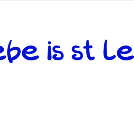
 andere weiterzugeben und mit denjenigen zu teilen, welche auf d