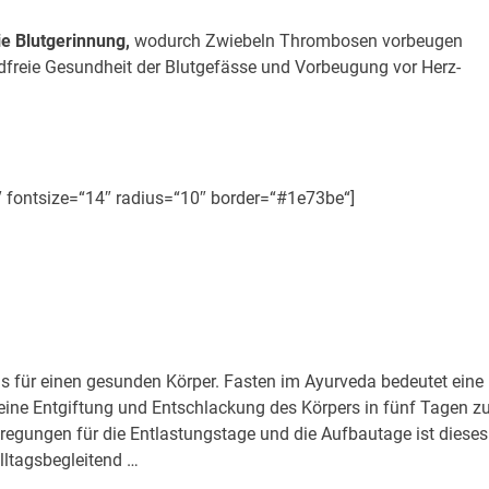
 Blutgerinnung,
wodurch Zwiebeln Thrombosen vorbeugen
andfreie Gesundheit der Blutgefässe und Vorbeugung vor Herz-
″ fontsize=“14″ radius=“10″ border=“#1e73be“]
ng und Entschlackung
pers in fünf Tagen
sis für einen gesunden Körper. Fasten im Ayurveda bedeutet eine
ine Entgiftung und Entschlackung des Körpers in fünf Tagen z
nregungen für die Entlastungstage und die Aufbautage ist dieses
ltagsbegleitend …
hier mehr dazu>>>