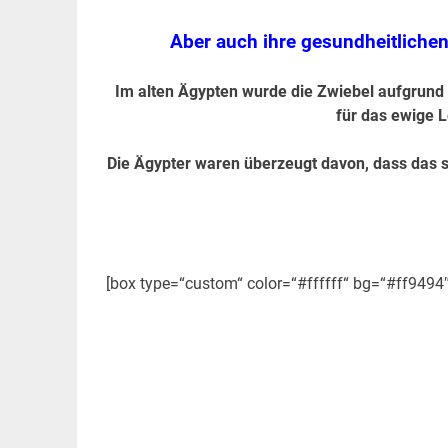
Aber auch ihre gesundheitlichen 
Im alten Ägypten wurde die Zwiebel aufgrund 
für das ewige L
Die Ägypter waren überzeugt davon, dass das
.
[box type=“custom“ color=“#ffffff“ bg=“#ff9494
«Die unsichtba
Bio und N