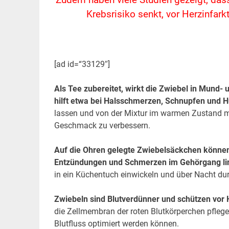
Zudem haben viele Studien gezeigt, dass
Krebsrisiko senkt, vor Herzinfark
[ad id=“33129″]
Als Tee zubereitet, wirkt die Zwiebel in Mund-
hilft etwa bei Halsschmerzen, Schnupfen und H
lassen und von der Mixtur im warmen Zustand ma
Geschmack zu verbessern.
Auf die Ohren gelegte Zwiebelsäckchen könne
Entzündungen und Schmerzen im Gehörgang li
in ein Küchentuch einwickeln und über Nacht durc
Zwiebeln sind Blutverdünner und schützen vor 
die Zellmembran der roten Blutkörperchen pfleg
Blutfluss optimiert werden können.