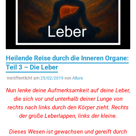
Heilende Reise durch die Inneren Organe:
Teil 3 – Die Leber
Veröffentlicht am
25/02/2019
von
Allure
Nun lenke deine Aufmerksamkeit auf deine Leber,
die sich vor und unterhalb deiner Lunge von
rechts nach links durch den Körper zieht. Rechts
der große Leberlappen, links der kleine.
Dieses Wesen ist gewachsen und gereift durch