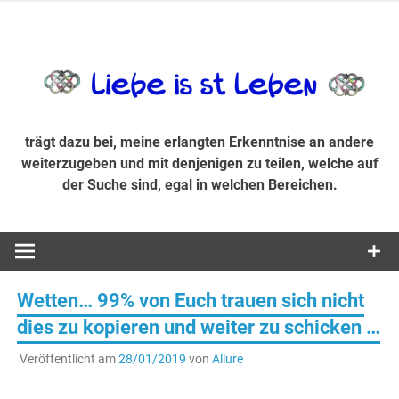
Zum
Inhalt
trägt dazu bei, diese mir erlangte Erkenntnis an andere
LiebeIsstLe
springen
weiterzugeben und mit denjenigen zu teilen, welche auf der
Suche sind, egal in welchen Bereichen.
trägt dazu bei, meine erlangten Erkenntnise an andere
weiterzugeben und mit denjenigen zu teilen, welche auf
der Suche sind, egal in welchen Bereichen.
Wetten… 99% von Euch trauen sich nicht
dies zu kopieren und weiter zu schicken …
Veröffentlicht am
28/01/2019
von
Allure