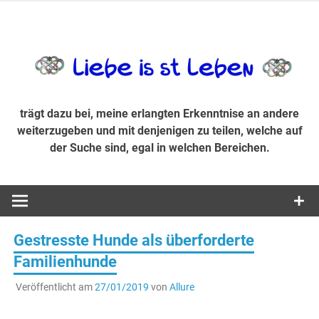
Zum
Inhalt
trägt dazu bei, diese mir erlangte Erkenntnis an andere
LiebeIsstLe
springen
weiterzugeben und mit denjenigen zu teilen, welche auf der
Suche sind, egal in welchen Bereichen.
trägt dazu bei, meine erlangten Erkenntnise an andere
weiterzugeben und mit denjenigen zu teilen, welche auf
der Suche sind, egal in welchen Bereichen.
Gestresste Hunde als überforderte
Familienhunde
Veröffentlicht am
27/01/2019
von
Allure