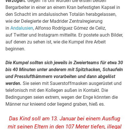
verzögert.
Gegen 18 Uhr wurden die ersten beiden
Bergarbeiter in einer an einem Kran befestigten Kapsel in
den Schacht im andalusischen Totalán herabgelassen,
wie der Delegierte der Madrider Zentralregierung
in
Andalusien
,
Alfonso Rodríguez
Gómez de Celiz,
auf
Twitter
und
Instagram
mitteilte. Er postete auch Bilder,
auf denen zu sehen ist, wie die Kumpel ihre Arbeit
beginnen.
Die Kumpel sollten sich jeweils in Zweierteams für etwa 30
bis 40 Minuten unter anderem mit Spitzhacken, Schaufeln
und Presslufthämmern vorarbeiten und dann abgelöst
werden.
Sie seien mit Sauerstoffmasken ausgerüstet und
telefonisch mit den Kollegen außen in Kontakt. Die
Bedingungen seien extrem, wegen der Enge könnten die
Männer nur knieend oder liegend graben, hieß es.
Das Kind soll am 13. Januar bei einem Ausflug
mit seinen Eltern in den 107 Meter tiefen, illegal