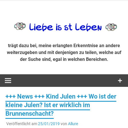
Zum
Inhalt
trägt dazu bei, diese mir erlangte Erkenntnis an andere
LiebeIsstLe
springen
weiterzugeben und mit denjenigen zu teilen, welche auf der
Suche sind, egal in welchen Bereichen.
trägt dazu bei, meine erlangten Erkenntnise an andere
weiterzugeben und mit denjenigen zu teilen, welche auf
der Suche sind, egal in welchen Bereichen.
+++ News +++ Kind Julen +++ Wo ist der
kleine Julen? Ist er wirklich im
Brunnenschacht?
Veröffentlicht am
25/01/2019
von
Allure