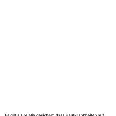
Es gilt als relativ gesichert, dass Hautkrankheiten auf