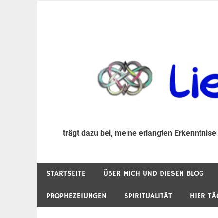
Zum
Inhalt
trägt dazu bei, diese mir erlangte Erkenntnis an
LiebeIsstLeben
springen
trägt dazu bei, meine erlangten Erkenntnise
STARTSEITE
ÜBER MICH UND DIESEN BLOG
PROPHEZEIUNGEN
SPIRITUALITÄT
HIER TÄ