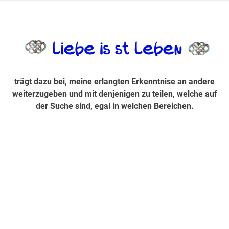
Zum
Inhalt
trägt dazu bei, diese mir erlangte Erkenntnis an andere
LiebeIsstLe
springen
weiterzugeben und mit denjenigen zu teilen, welche auf der
Suche sind, egal in welchen Bereichen.
trägt dazu bei, meine erlangten Erkenntnise an andere
weiterzugeben und mit denjenigen zu teilen, welche auf
der Suche sind, egal in welchen Bereichen.