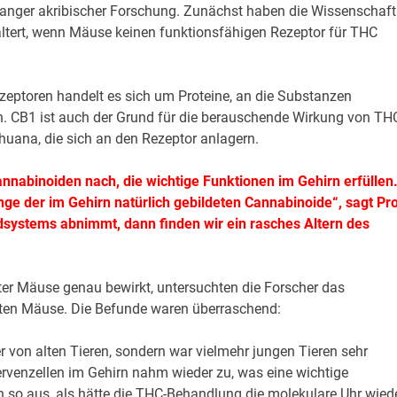
langer akribischer Forschung. Zunächst haben die Wissenschaft
altert, wenn Mäuse keinen funktionsfähigen Rezeptor für THC
eptoren handelt es sich um Proteine, an die Substanzen
. CB1 ist auch der Grund für die berauschende Wirkung von TH
huana, die sich an den Rezeptor anlagern.
nabinoiden nach, die wichtige Funktionen im Gehirn erfüllen
nge der im Gehirn natürlich gebildeten Cannabinoide“, sagt Pro
dsystems abnimmt, dann finden wir ein rasches Altern des
er Mäuse genau bewirkt, untersuchten die Forscher das
lten Mäuse. Die Befunde waren überraschend:
r von alten Tieren, sondern war vielmehr jungen Tieren sehr
rvenzellen im Gehirn nahm wieder zu, was eine wichtige
 so aus, als hätte die THC-Behandlung die molekulare Uhr wied