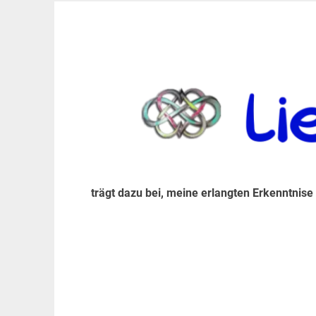
Zum
Inhalt
trägt dazu bei, diese mir erlangte Erkenntnis an
LiebeIsstLeben
springen
trägt dazu bei, meine erlangten Erkenntnise