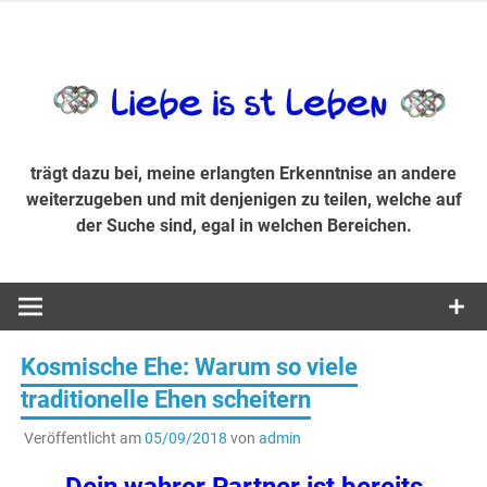
Zum
Inhalt
trägt dazu bei, diese mir erlangte Erkenntnis an andere
LiebeIsstLe
springen
weiterzugeben und mit denjenigen zu teilen, welche auf der
Suche sind, egal in welchen Bereichen.
trägt dazu bei, meine erlangten Erkenntnise an andere
weiterzugeben und mit denjenigen zu teilen, welche auf
der Suche sind, egal in welchen Bereichen.
Kosmische Ehe: Warum so viele
traditionelle Ehen scheitern
Veröffentlicht am
05/09/2018
von
admin