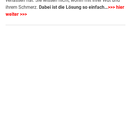
verlassen hat. Sie wissen nicht, wohin mit ihrer Wut und
ihrem Schmerz.
Dabei ist die Lösung so einfach
…
>>> hier
weiter >>>