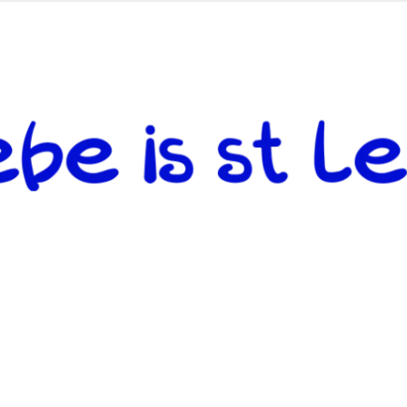
 andere weiterzugeben und mit denjenigen zu teilen, welche auf d