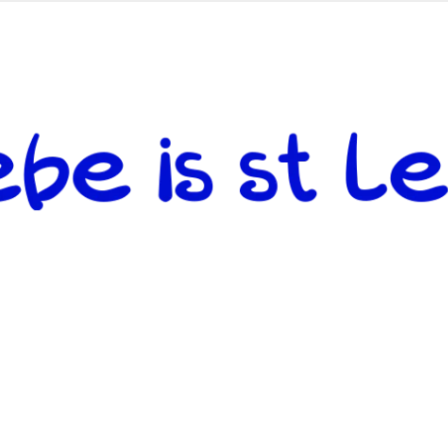
 andere weiterzugeben und mit denjenigen zu teilen, welche auf d