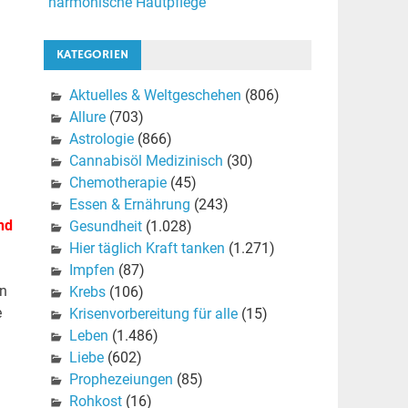
harmonische Hautpflege
KATEGORIEN
Aktuelles & Weltgeschehen
(806)
Allure
(703)
Astrologie
(866)
Cannabisöl Medizinisch
(30)
Chemotherapie
(45)
Essen & Ernährung
(243)
nd
Gesundheit
(1.028)
Hier täglich Kraft tanken
(1.271)
Impfen
(87)
rn
Krebs
(106)
e
Krisenvorbereitung für alle
(15)
Leben
(1.486)
Liebe
(602)
Prophezeiungen
(85)
Rohkost
(16)