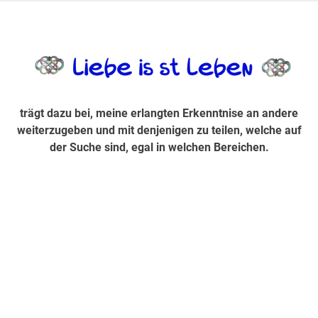
Zum
Inhalt
trägt dazu bei, diese mir erlangte Erkenntnis an andere
LiebeIsstLe
springen
weiterzugeben und mit denjenigen zu teilen, welche auf der
Suche sind, egal in welchen Bereichen.
trägt dazu bei, meine erlangten Erkenntnise an andere
weiterzugeben und mit denjenigen zu teilen, welche auf
der Suche sind, egal in welchen Bereichen.