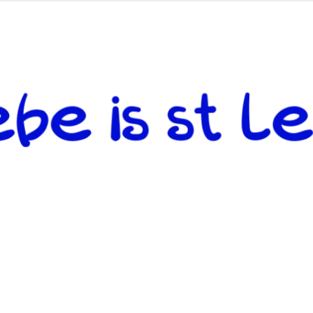
 andere weiterzugeben und mit denjenigen zu teilen, welche auf d