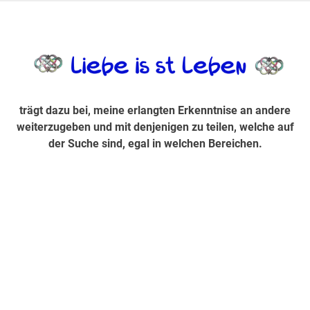
Zum
Inhalt
trägt dazu bei, diese mir erlangte Erkenntnis an andere
LiebeIsstLe
springen
weiterzugeben und mit denjenigen zu teilen, welche auf der
Suche sind, egal in welchen Bereichen.
trägt dazu bei, meine erlangten Erkenntnise an andere
weiterzugeben und mit denjenigen zu teilen, welche auf
der Suche sind, egal in welchen Bereichen.