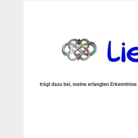
Zum
Inhalt
trägt dazu bei, diese mir erlangte Erkenntnis an
LiebeIsstLeben
springen
trägt dazu bei, meine erlangten Erkenntnise