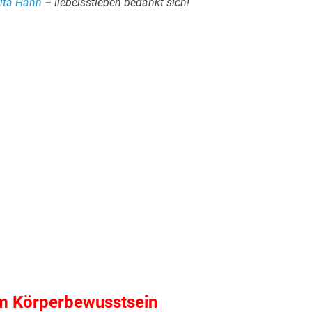
ita Hahn –
liebeisstleben bedankt sich!
 Körperbewusstsein