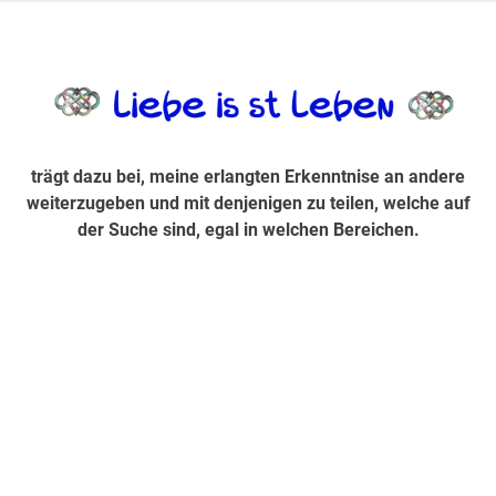
Zum
Inhalt
trägt dazu bei, diese mir erlangte Erkenntnis an andere
LiebeIsstLe
springen
weiterzugeben und mit denjenigen zu teilen, welche auf der
Suche sind, egal in welchen Bereichen.
trägt dazu bei, meine erlangten Erkenntnise an andere
weiterzugeben und mit denjenigen zu teilen, welche auf
der Suche sind, egal in welchen Bereichen.