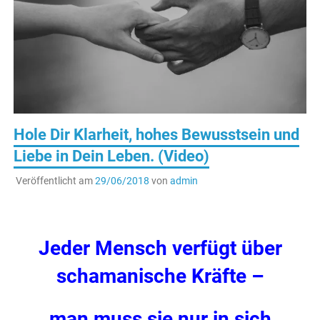
Hole Dir Klarheit, hohes Bewusstsein und
Liebe in Dein Leben. (Video)
Veröffentlicht am
29/06/2018
von
admin
Jeder Mensch verfügt über
schamanische Kräfte –
man muss sie nur in sich