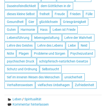
Daseinsfeindlichkeit
dem Göttlichen in dir
dieses kleine Selbst
freiheit
Freude
Frieden
Fülle
Gesundheit
Gier
glücklichsein
Griesgrämigkeit
Guten
Harmonie
Hass
Leben ist Friede
Lebensführung
lebensgestaltung
Lehre der Wahrheit
Lehre des Geistes
Lehre des Lebens
Liebe
Neid
Nöte
Plagen
Probleme und Sorgen
Psychezustand
psychischen Druck
schöpferisch-natürlichen Gesetze
Schutz und Ordnung
Selbstsucht
tief im inneren Wesen des Menschen
unsicherheit
Verhaltensweisen
vielfaches Unbehagen
Zufriedenheit
Leben
/
Spiritualität
Kommentar hinterlassen