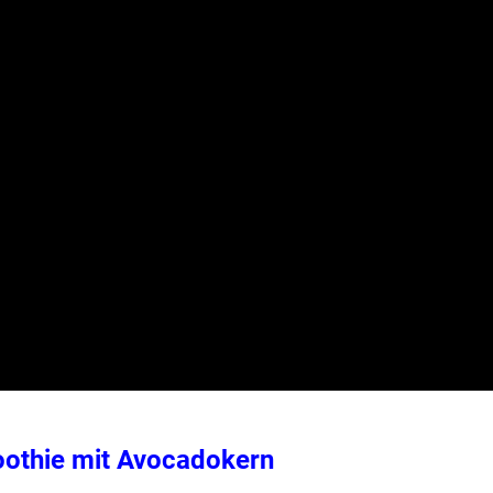
othie mit Avocadokern