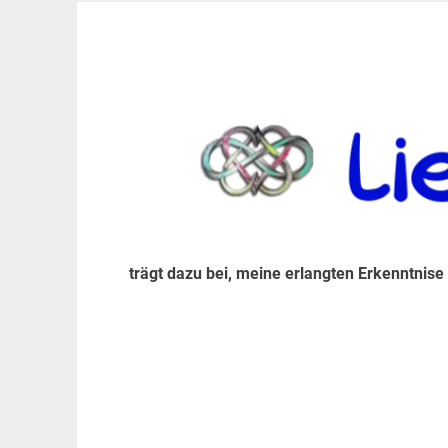
Zum
Inhalt
trägt dazu bei, diese mir erlangte Erkenntnis an
LiebeIsstLeben
springen
trägt dazu bei, meine erlangten Erkenntnise