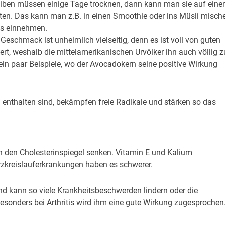
heiben müssen einige Tage trocknen, dann kann man sie auf einer
iten. Das kann man z.B. in einen Smoothie oder ins Müsli misch
ss einnehmen.
eschmack ist unheimlich vielseitig, denn es ist voll von guten
ert, weshalb die mittelamerikanischen Urvölker ihn auch völlig z
ein paar Beispiele, wo der Avocadokern seine positive Wirkung
n enthalten sind, bekämpfen freie Radikale und stärken so das
n den Cholesterinspiegel senken. Vitamin E und Kalium
zkreislauferkrankungen haben es schwerer.
kann so viele Krankheitsbeschwerden lindern oder die
sonders bei Arthritis wird ihm eine gute Wirkung zugesprochen