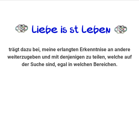
Zum
Inhalt
trägt dazu bei, diese mir erlangte Erkenntnis an andere
LiebeIsstLe
springen
weiterzugeben und mit denjenigen zu teilen, welche auf der
Suche sind, egal in welchen Bereichen.
trägt dazu bei, meine erlangten Erkenntnise an andere
weiterzugeben und mit denjenigen zu teilen, welche auf
der Suche sind, egal in welchen Bereichen.