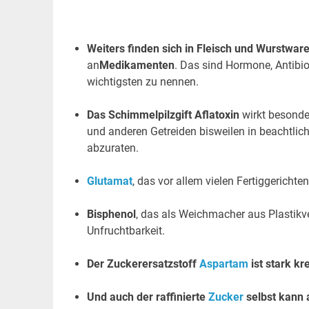
.
Weiters finden sich in Fleisch und Wurstwar
an
Medikamenten
. Das sind Hormone, Antibi
wichtigsten zu nennen.
Das Schimmelpilzgift Aflatoxin
wirkt besonder
und anderen Getreiden bisweilen in beachtli
abzuraten.
Glutamat
, das vor allem vielen Fertiggerichten
Bisphenol
, das als Weichmacher aus Plastikv
Unfruchtbarkeit.
Der Zuckerersatzstoff
Aspartam
ist stark k
Und auch der raffinierte
Zucker
selbst kann a