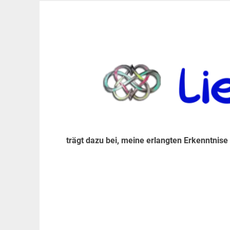
Zum
Inhalt
trägt dazu bei, diese mir erlangte Erkenntnis an
LiebeIsstLeben
springen
trägt dazu bei, meine erlangten Erkenntnise