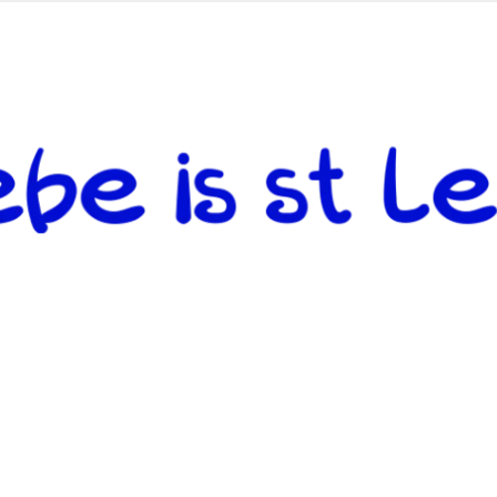
 andere weiterzugeben und mit denjenigen zu teilen, welche auf d