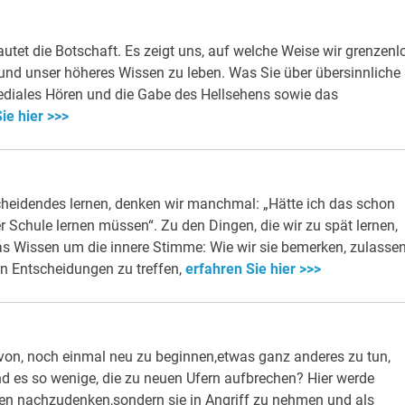
lautet die Botschaft. Es zeigt uns, auf welche Weise wir grenzenl
 und unser höheres Wissen zu leben. Was Sie über übersinnliche
ediales Hören und die Gabe des Hellsehens sowie das
ie hier >>>
heidendes lernen, denken wir manchmal: „Hätte ich das schon
r Schule lernen müssen“. Zu den Dingen, die wir zu spät lernen,
s Wissen um die innere Stimme: Wie wir sie bemerken, zulasse
en Entscheidungen zu treffen,
erfahren Sie hier >>>
von, noch einmal neu zu beginnen,etwas ganz anderes zu tun,
 es so wenige, die zu neuen Ufern aufbrechen? Hier werde
gen nachzudenken,sondern sie in Angriff zu nehmen und als