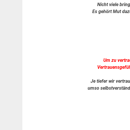
Nicht viele bri
Es gehört Mut dazu
Um zu vertr
Vertrauensgefüh
Je tiefer wir vertr
umso selbstverständli
.