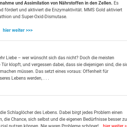
fnahme und Assimilation von Nährstoffen in den Zellen.
Es
nd fördert und aktiviert die Enzymaktivität. MMS Gold aktiviert
athion und Super-Oxid-Dismutase.
hier weiter >>>
r Liebe – wer wünscht sich das nicht? Doch die meisten
ür klopft, und vergessen dabei, dass sie diejenigen sind, die si
 machen müssen. Das setzt eines voraus: Offenheit für
res Lebens werden, . . .
die Schlaglöcher des Lebens. Dabei birgt jedes Problem einen
 die Chance, sich selbst und die eigenen Bedürfnisse besser zu
tenzial nutzen können. Nie waren Probleme schöner!…
hier weiter 