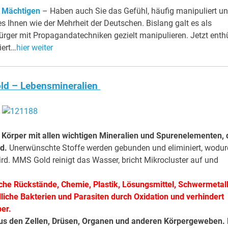
r Mächtigen
– Haben auch Sie das Gefühl, häufig manipuliert u
 Ihnen wie der Mehrheit der Deutschen. Bislang galt es als
ger mit Propagandatechniken gezielt manipulieren. Jetzt enthü
iert…
hier weiter
d – Lebensmineralien
örper mit allen wichtigen Mineralien und Spurenelementen, 
nd.
Unerwünschte Stoffe werden gebunden und eliminiert, wodur
ird. MMS Gold reinigt das Wasser, bricht Mikrocluster auf und
sche Rückstände, Chemie, Plastik, Lösungsmittel, Schwermetal
liche Bakterien und Parasiten durch Oxidation und verhindert
er.
aus den Zellen, Drüsen, Organen und anderen Körpergeweben. 