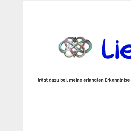
Zum
Inhalt
trägt dazu bei, diese mir erlangte Erkenntnis an
LiebeIsstLeben
springen
trägt dazu bei, meine erlangten Erkenntnise