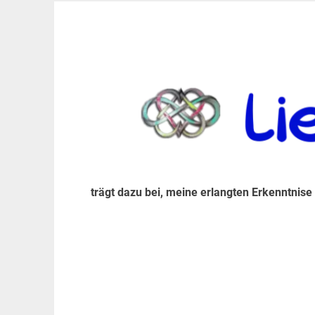
Zum
Inhalt
trägt dazu bei, diese mir erlangte Erkenntnis an
LiebeIsstLeben
springen
trägt dazu bei, meine erlangten Erkenntnise