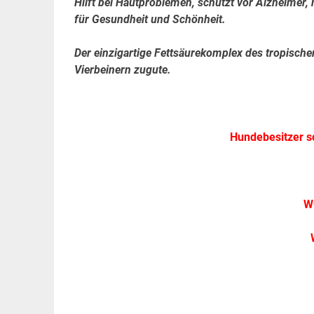
Hilft bei Hautproblemen, schützt vor Alzheimer,
für Gesundheit und Schönheit.
Der einzigartige Fettsäurekomplex des tropisch
Vierbeinern zugute.
.
Hundebesitzer s
W