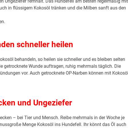
ren Ungeziefer fernhält. Das Hundefell am besten regelmäßig mit
Tuch in flüssigem Kokosöl tränken und die Milben sanft aus den
en.
den schneller heilen
okosöl behandeln, so heilen sie
schneller
und es bleiben selten
die getrocknete Wunde auftragen, ruhig mehrmals täglich. Die
tzündungen vor. Auch getrocknete OP-Narben können mit Kokosö
ken und Ungeziefer
 Zecken – bei Tier und Mensch. Reibe mehrmals in der Woche je
nussgroße Menge Kokosöl ins Hundefell. Ihr könnt das Öl auch