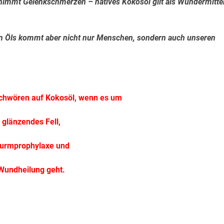
 nimmt Gelenkschmerzen – natives Kokosöl gilt als Wundermitte
en Öls kommt aber nicht nur Menschen, sondern auch unseren
chwören auf Kokosöl,
wenn es um
glänzendes
Fell,
urmprophylaxe und
Wundheilung geht.
.