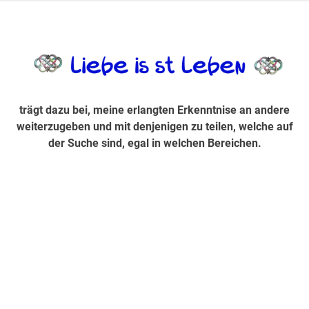
Zum
Inhalt
trägt dazu bei, diese mir erlangte Erkenntnis an andere
LiebeIsstLe
springen
weiterzugeben und mit denjenigen zu teilen, welche auf der
Suche sind, egal in welchen Bereichen.
trägt dazu bei, meine erlangten Erkenntnise an andere
weiterzugeben und mit denjenigen zu teilen, welche auf
der Suche sind, egal in welchen Bereichen.