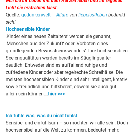
weil sie ihr Leben mit dem Herzen leben und ihr eigenes
Licht sie erstrahlen lässt.
Quelle:
gedankenwelt
–
Allure
von
liebeisstleben
bedankt
sich!
Hochsensible Kinder
‚Kinder eines neuen Zeitalters‘ werden sie genannt,
‚Menschen aus der Zukunft‘ oder ‚Vorboten eines
grundlegenden Bewusstseinswandels‘. Ihre hochsensiblen
Seelenqualitäten werden bereits im Säuglingsalter
deutlich. Entweder sind es auffallend ruhige und
zufriedene Kinder oder aber regelrechte Schreihälse. Die
meisten hochsensiblen Kinder sind sehr intelligent, kreativ
sowie freundlich und hilfsbereit, obwohl sie auch gut
allein sein können….
hier >>>
Ich fühle was, was du nicht fühlst
Sensibel und einfühlsam – so möchten wir alle sein. Doch
hochsensibel auf die Welt zu kommen, bedeutet mehr: