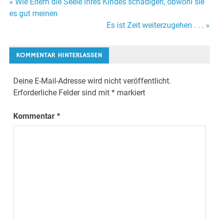
« Wie Eltern die Seele ihres Kindes schädigen, obwohl sie
Beitrags-
es gut meinen
Es ist Zeit weiterzugehen . . . »
Navigation
KOMMENTAR HINTERLASSEN
Deine E-Mail-Adresse wird nicht veröffentlicht.
Erforderliche Felder sind mit
*
markiert
Kommentar
*