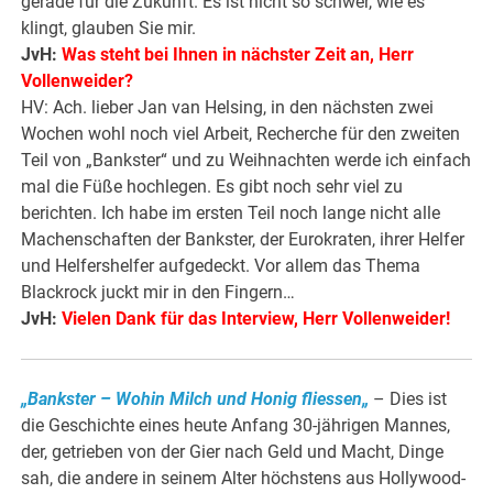
gerade für die Zukunft. Es ist nicht so schwer, wie es
klingt, glauben Sie mir.
JvH:
Was steht bei Ihnen in nächster Zeit an, Herr
Vollenweider?
HV: Ach. lieber Jan van Helsing, in den nächsten zwei
Wochen wohl noch viel Arbeit, Recherche für den zweiten
Teil von „Bankster“ und zu Weihnachten werde ich einfach
mal die Füße hochlegen. Es gibt noch sehr viel zu
berichten. Ich habe im ersten Teil noch lange nicht alle
Machenschaften der Bankster, der Eurokraten, ihrer Helfer
und Helfershelfer aufgedeckt. Vor allem das Thema
Blackrock juckt mir in den Fingern…
JvH:
Vielen Dank für das Inte
rview, Herr Vollenweider!
„Bankster – Wohin Milch und Honig fliessen„
– Dies ist
die Geschichte eines heute Anfang 30-jährigen Mannes,
der, getrieben von der Gier nach Geld und Macht, Dinge
sah, die andere in seinem Alter höchstens aus Hollywood-