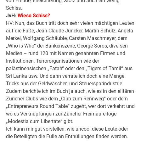
von Freude, Erleichterung, Stolz und auch ein wenig
Schiss.
JvH:
Wieso Schiss?
HV: Nun, das Buch tritt doch sehr vielen mächtigen Leuten
auf die Füße, Jean-Claude Juncker, Martin Schulz, Angela
Merkel, Wolfgang Schäuble, Carsten Maschmeyer, dem
„Who is Who“ der Bankenszene, George Soros, diversen
Medien – rund 120 mit Namen genannten Firmen und
Institutionen, Terrororganisationen wie der
palästinensischen „Fatah“ oder den „Tigers of Tamil“ aus
Sri Lanka usw. Und dann verrate ich doch eine Menge
Tricks aus der Geldwäscher- und Steuersparindustrie.
Zudem berichte ich im Buch ja auch, wie es in den elitären
Züricher Clubs wie dem „Club zum Rennweg“ oder dem
„Entrepreneurs Round Table“ zugeht, wer dort verkehrt und
wo es Verknüpfungen zur Züricher Freimaurerloge
„Modestia cum Libertate“ gibt.
Ich kann mir gut vorstellen, wie uncool diese Leute oder
die Beteiligten die Fülle an Enthüllungen finden werden.