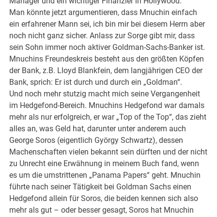
Manager und ein wichtiger Finanzier in Hollywood.
Man könnte jetzt argumentieren, dass Mnuchin einfach
ein erfahrener Mann sei, ich bin mir bei diesem Herrn aber
noch nicht ganz sicher. Anlass zur Sorge gibt mir, dass
sein Sohn immer noch aktiver Goldman-Sachs-Banker ist.
Mnuchins Freundeskreis besteht aus den größten Köpfen
der Bank, z.B. Lloyd Blankfein, dem langjährigen CEO der
Bank, sprich: Er ist durch und durch ein „Goldman“.
Und noch mehr stutzig macht mich seine Vergangenheit
im Hedgefond-Bereich. Mnuchins Hedgefond war damals
mehr als nur erfolgreich, er war „Top of the Top“, das zieht
alles an, was Geld hat, darunter unter anderem auch
George Soros (eigentlich György Schwartz), dessen
Machenschaften vielen bekannt sein dürften und der nicht
zu Unrecht eine Erwähnung in meinem Buch fand, wenn
es um die umstrittenen „Panama Papers“ geht. Mnuchin
führte nach seiner Tätigkeit bei Goldman Sachs einen
Hedgefond allein für Soros, die beiden kennen sich also
mehr als gut – oder besser gesagt, Soros hat Mnuchin