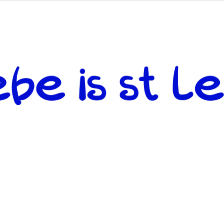
 andere weiterzugeben und mit denjenigen zu teilen, welche auf d