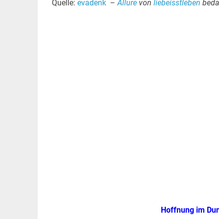
Quelle:
evadenk
–
Allure
von
liebeisstleben
beda
Hoffnung im Dunk