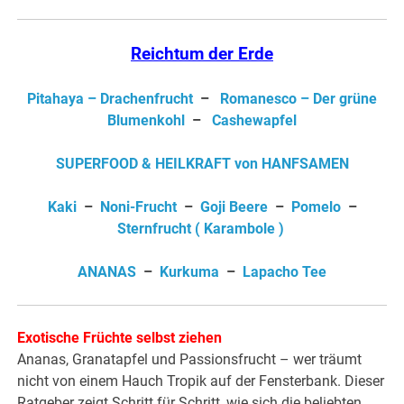
Reichtum der Erde
Pitahaya – Drachenfrucht
–
Romanesco – Der grüne
Blumenkohl
–
Cashewapfel
SUPERFOOD & HEILKRAFT von HANFSAMEN
Kaki
–
Noni-Frucht
–
Goji Beere
–
Pomelo
–
Sternfrucht ( Karambole )
ANANAS
–
Kurkuma
–
Lapacho Tee
Exotische Früchte selbst ziehen
Ananas, Granatapfel und Passionsfrucht – wer träumt
nicht von einem Hauch Tropik auf der Fensterbank. Dieser
Ratgeber zeigt Schritt für Schritt, wie sich die beliebten