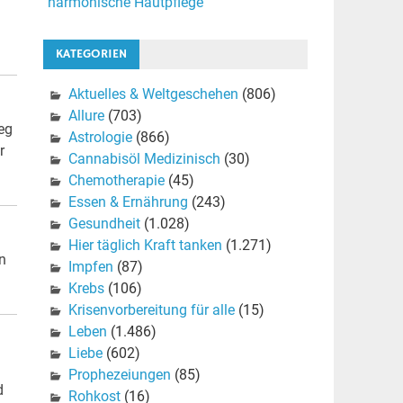
harmonische Hautpflege
KATEGORIEN
Aktuelles & Weltgeschehen
(806)
Allure
(703)
eg
Astrologie
(866)
r
Cannabisöl Medizinisch
(30)
Chemotherapie
(45)
Essen & Ernährung
(243)
Gesundheit
(1.028)
Hier täglich Kraft tanken
(1.271)
n
Impfen
(87)
Krebs
(106)
Krisenvorbereitung für alle
(15)
Leben
(1.486)
Liebe
(602)
Prophezeiungen
(85)
d
Rohkost
(16)