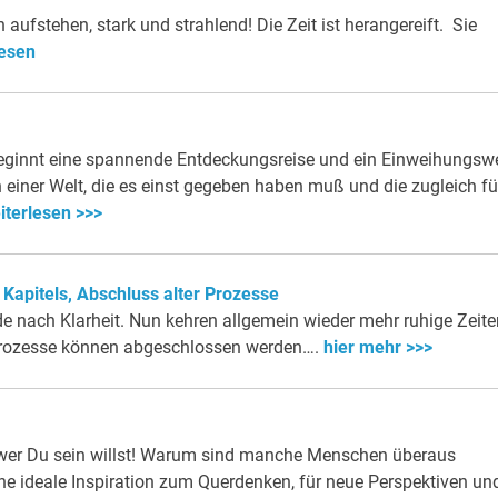
ufstehen, stark und strahlend! Die Zeit ist herangereift. Sie
lesen
eginnt eine spannende Entdeckungsreise und ein Einweihungsw
einer Welt, die es einst gegeben haben muß und die zugleich fü
iterlesen >>>
apitels, Abschluss alter Prozesse
de nach Klarheit. Nun kehren allgemein wieder mehr ruhige Zeite
n Prozesse können abgeschlossen werden….
hier mehr >>>
n wer Du sein willst! Warum sind manche Menschen überaus
ine ideale Inspiration zum Querdenken, für neue Perspektiven un