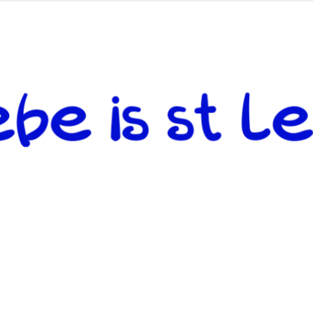
 andere weiterzugeben und mit denjenigen zu teilen, welche auf d