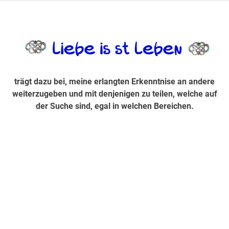
Zum
Inhalt
trägt dazu bei, diese mir erlangte Erkenntnis an andere
LiebeIsstLe
springen
weiterzugeben und mit denjenigen zu teilen, welche auf der
Suche sind, egal in welchen Bereichen.
trägt dazu bei, meine erlangten Erkenntnise an andere
weiterzugeben und mit denjenigen zu teilen, welche auf
der Suche sind, egal in welchen Bereichen.