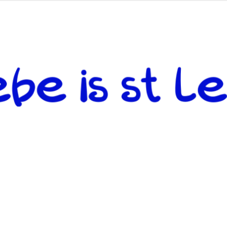
 andere weiterzugeben und mit denjenigen zu teilen, welche auf d