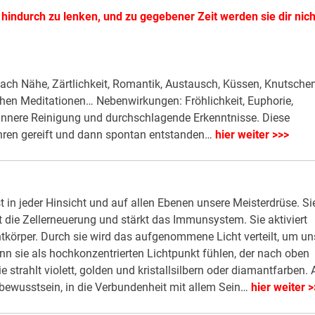
hindurch zu lenken, und zu gegebener Zeit werden sie dir nich
ch Nähe, Zärtlichkeit, Romantik, Austausch, Küssen, Knutschen
chen Meditationen… Nebenwirkungen: Fröhlichkeit, Euphorie,
nnere Reinigung und durchschlagende Erkenntnisse. Diese
ahren gereift und dann spontan entstanden…
hier weiter >>>
t in jeder Hinsicht und auf allen Ebenen unsere Meisterdrüse. Si
t die Zellerneuerung und stärkt das Immunsystem. Sie aktiviert
tkörper. Durch sie wird das aufgenommene Licht verteilt, um un
n sie als hochkonzentrierten Lichtpunkt fühlen, der nach oben
ie strahlt violett, golden und kristallsilbern oder diamantfarben. 
tsbewusstsein, in die Verbundenheit mit allem Sein…
hier weiter >