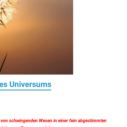
des Universums
e von schwingenden Wesen in einer fein abgestimmten