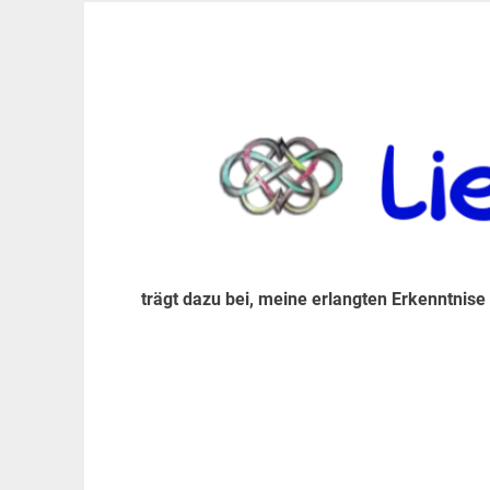
Zum
Inhalt
trägt dazu bei, diese mir erlangte Erkenntnis an
LiebeIsstLeben
springen
trägt dazu bei, meine erlangten Erkenntnise