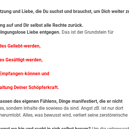
tützung und Liebe, die Du suchst und brauchst, um Dich weiter z
ng auf und Dir selbst alle Rechte zurück.
bedingungslose Liebe entgegen.
Das ist der Grundstein für
des Geliebt-werden,
es Gesättigt-werden,
 Empfangen-können und
faltung Deiner Schöpferkraft.
assen des eigenen Fühlens, Dinge manifestiert, die er nicht
s, sondern Inhalte die sowieso da sind. Angst zB. ist nur dort
erumtobt. Alles, was bewusst wird, verliert seine zerstörerische
st wo hin und sucht in sich selbst herum?
Um die unbewuss