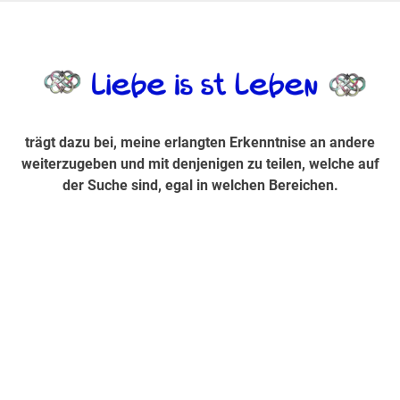
Zum
Inhalt
trägt dazu bei, diese mir erlangte Erkenntnis an andere
LiebeIsstLe
springen
weiterzugeben und mit denjenigen zu teilen, welche auf der
Suche sind, egal in welchen Bereichen.
trägt dazu bei, meine erlangten Erkenntnise an andere
weiterzugeben und mit denjenigen zu teilen, welche auf
der Suche sind, egal in welchen Bereichen.