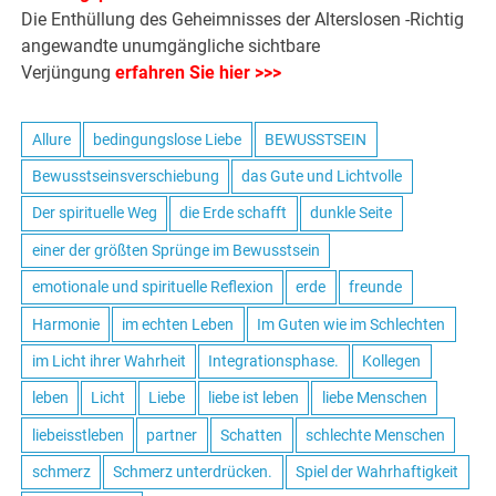
Die Enthüllung des Geheimnisses der Alterslosen -Richtig
angewandte unumgängliche sichtbare
Verjüngung
erfahren Sie hier >>>
Allure
bedingungslose Liebe
BEWUSSTSEIN
Bewusstseinsverschiebung
das Gute und Lichtvolle
Der spirituelle Weg
die Erde schafft
dunkle Seite
einer der größten Sprünge im Bewusstsein
emotionale und spirituelle Reflexion
erde
freunde
Harmonie
im echten Leben
Im Guten wie im Schlechten
im Licht ihrer Wahrheit
Integrationsphase.
Kollegen
leben
Licht
Liebe
liebe ist leben
liebe Menschen
liebeisstleben
partner
Schatten
schlechte Menschen
schmerz
Schmerz unterdrücken.
Spiel der Wahrhaftigkeit