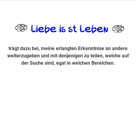
Zum
Inhalt
trägt dazu bei, diese mir erlangte Erkenntnis an andere
LiebeIsstLe
springen
weiterzugeben und mit denjenigen zu teilen, welche auf der
Suche sind, egal in welchen Bereichen.
trägt dazu bei, meine erlangten Erkenntnise an andere
weiterzugeben und mit denjenigen zu teilen, welche auf
der Suche sind, egal in welchen Bereichen.