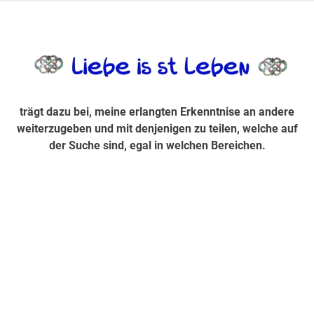
Zum
Inhalt
trägt dazu bei, diese mir erlangte Erkenntnis an andere
LiebeIsstLe
springen
weiterzugeben und mit denjenigen zu teilen, welche auf der
Suche sind, egal in welchen Bereichen.
trägt dazu bei, meine erlangten Erkenntnise an andere
weiterzugeben und mit denjenigen zu teilen, welche auf
der Suche sind, egal in welchen Bereichen.