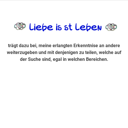
Zum
Inhalt
trägt dazu bei, diese mir erlangte Erkenntnis an andere
LiebeIsstLe
springen
weiterzugeben und mit denjenigen zu teilen, welche auf der
Suche sind, egal in welchen Bereichen.
trägt dazu bei, meine erlangten Erkenntnise an andere
weiterzugeben und mit denjenigen zu teilen, welche auf
der Suche sind, egal in welchen Bereichen.