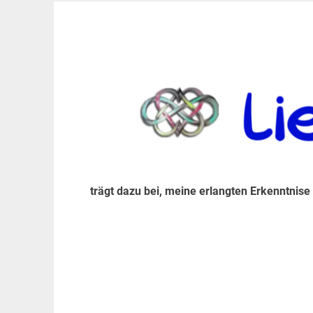
Zum
Inhalt
trägt dazu bei, diese mir erlangte Erkenntnis an
LiebeIsstLeben
springen
trägt dazu bei, meine erlangten Erkenntnise