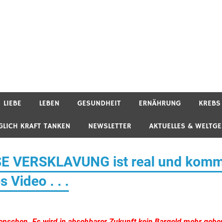
LIEBE
LEBEN
GESUNDHEIT
ERNÄHRUNG
KREBS
GLICH KRAFT TANKEN
NEWSLETTER
AKTUELLES & WELTG
OSE VERSKLAVUNG ist real und kom
 Video . . .
enschen. Es wird in absehbarer Zukunft kein Bargeld mehr gebe