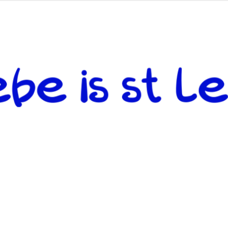
 andere weiterzugeben und mit denjenigen zu teilen, welche auf d