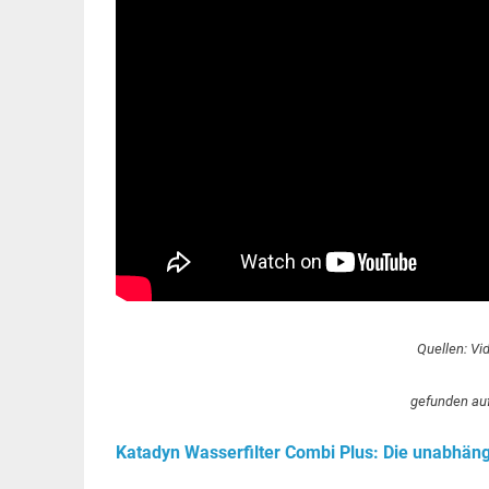
Quellen: Vi
gefunden au
Katadyn Wasserfilter Combi Plus: Die unabhän