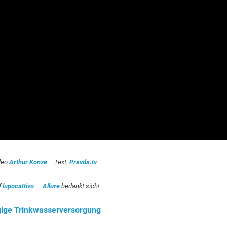
deo
Arthur Konze
– Text:
Pravda.tv
f
lupocattivo
–
Allure
bedankt sich!
gige Trinkwasserversorgung