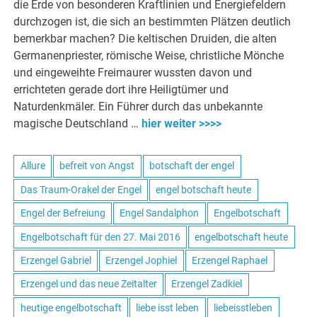
die Erde von besonderen Kraftlinien und Energiefeldern
durchzogen ist, die sich an bestimmten Plätzen deutlich
bemerkbar machen? Die keltischen Druiden, die alten
Germanenpriester, römische Weise, christliche Mönche
und eingeweihte Freimaurer wussten davon und
errichteten gerade dort ihre Heiligtümer und
Naturdenkmäler. Ein Führer durch das unbekannte
magische Deutschland …
hier weiter >>>>
Allure
befreit von Angst
botschaft der engel
Das Traum-Orakel der Engel
engel botschaft heute
Engel der Befreiung
Engel Sandalphon
Engelbotschaft
Engelbotschaft für den 27. Mai 2016
engelbotschaft heute
Erzengel Gabriel
Erzengel Jophiel
Erzengel Raphael
Erzengel und das neue Zeitalter
Erzengel Zadkiel
heutige engelbotschaft
liebe isst leben
liebeisstleben