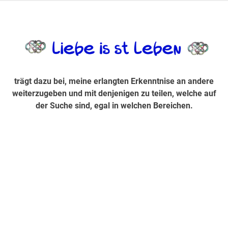
Zum
Inhalt
trägt dazu bei, diese mir erlangte Erkenntnis an andere
LiebeIsstLe
springen
weiterzugeben und mit denjenigen zu teilen, welche auf der
Suche sind, egal in welchen Bereichen.
trägt dazu bei, meine erlangten Erkenntnise an andere
weiterzugeben und mit denjenigen zu teilen, welche auf
der Suche sind, egal in welchen Bereichen.