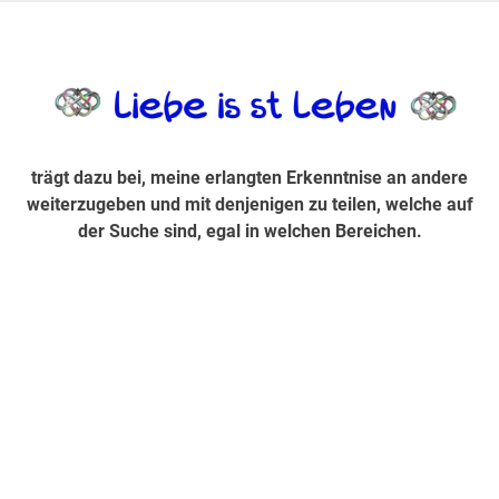
Zum
Inhalt
trägt dazu bei, diese mir erlangte Erkenntnis an andere
LiebeIsstLe
springen
weiterzugeben und mit denjenigen zu teilen, welche auf der
Suche sind, egal in welchen Bereichen.
trägt dazu bei, meine erlangten Erkenntnise an andere
weiterzugeben und mit denjenigen zu teilen, welche auf
der Suche sind, egal in welchen Bereichen.