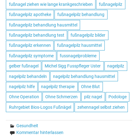
fußnagel ziehen wie lange krankgeschrieben
fußnagelpilz
fußnagelpilz apotheke
fußnagelpilz behandlung
fußnagelpilz behandlung hausmittel
fußnagelpilz behandlung test
fußnagelpilz bilder
fußnagelpilz erkennen
fußnagelpilz hausmittel
fußnagelpilz symptome
fussnagelprobleme
gelber fußnagel
Michel Sigg Fusspfleger Uster
nagelpilz
nagelpilz behandeln
nagelpilz behandlung hausmittel
nagelpilz hilfe
nagelpilz therapie
Ohne Blut
Ohne Operation
Ohne Schmerzen
pilz nagel
Podologe
Ruhrgebiet Bios-Logos Fußnägel
zehennagel selbst ziehen
Gesundheit
Kommentar hinterlassen