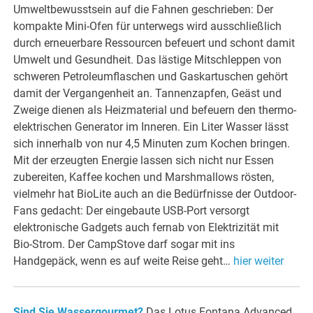
Umweltbewusstsein auf die Fahnen geschrieben: Der
kompakte Mini-Ofen für unterwegs wird ausschließlich
durch erneuerbare Ressourcen befeuert und schont damit
Umwelt und Gesundheit. Das lästige Mitschleppen von
schweren Petroleumflaschen und Gaskartuschen gehört
damit der Vergangenheit an. Tannenzapfen, Geäst und
Zweige dienen als Heizmaterial und befeuern den thermo-
elektrischen Generator im Inneren. Ein Liter Wasser lässt
sich innerhalb von nur 4,5 Minuten zum Kochen bringen.
Mit der erzeugten Energie lassen sich nicht nur Essen
zubereiten, Kaffee kochen und Marshmallows rösten,
vielmehr hat BioLite auch an die Bedürfnisse der Outdoor-
Fans gedacht: Der eingebaute USB-Port versorgt
elektronische Gadgets auch fernab von Elektrizität mit
Bio-Strom. Der CampStove darf sogar mit ins
Handgepäck, wenn es auf weite Reise geht…
hier weiter
Sind Sie Wassergourmet?
Das Lotus Fontana Advanced