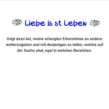
Zum
Inhalt
trägt dazu bei, diese mir erlangte Erkenntnis an andere
LiebeIsstLe
springen
weiterzugeben und mit denjenigen zu teilen, welche auf der
Suche sind, egal in welchen Bereichen.
trägt dazu bei, meine erlangten Erkenntnise an andere
weiterzugeben und mit denjenigen zu teilen, welche auf
der Suche sind, egal in welchen Bereichen.