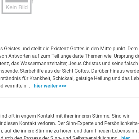
es Geistes und stellt die Existenz Gottes in den Mittelpunkt. Dem
l von Antworten auf zum Teil ungeklärte Themen wie: Ursprung d
tenz, das Wassermannzeitalter, Jesus Christus und seine falsch
ganspende, Sterbehilfe aus der Sicht Gottes. Darüber hinaus werd
ständnis für Krankheit, Schicksal, geistige Heilung und das Le
 vermitteln. . .
hier weiter >>>
sind oft in engem Kontakt mit ihrer inneren Stimme. Sind wir
 diesen Kontakt verloren. Der Sinn-Experte und Persönlichkeits-
nen, auf die innere Stimme zu hören und damit neuen Lebenssinn
 er durch den Prozess der Sinn- und Selbstverwirklichung.
hier