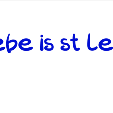
 andere weiterzugeben und mit denjenigen zu teilen, welche auf d